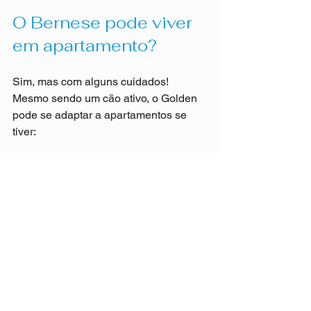
O Bernese pode viver 
em apartamento?
Sim, mas com alguns cuidados! 
Mesmo sendo um cão ativo, o Golden 
pode se adaptar a apartamentos se 
tiver:
✔️ Exercícios diários para gastar 
energia.
✔️ Um espaço confortável para 
descansar.
✔️ Atenção e interação frequentes, pois 
eles não gostam de ficar sozinhos.