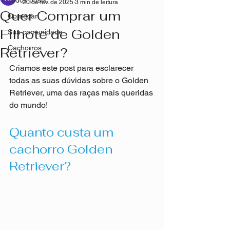
Todos posts
20 de fev. de 2025
3 min de leitura
Quer Comprar um
Começar
Filhote de Golden
Sua comunidade
Cachorros
Retriever?
Criamos este post para esclarecer 
todas as suas dúvidas sobre o Golden 
Retriever, uma das raças mais queridas 
do mundo!
Quanto custa um 
cachorro Golden 
Retriever?