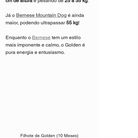
cm de altura
 e pesando de 
25 a 35 kg
. 
Já o 
Bernese Mountain Dog
 é ainda 
maior, podendo ultrapassar 
55 kg
!
Enquanto o 
Bernese
 tem um estilo 
mais imponente e calmo, o Golden é 
pura energia e entusiasmo.
Filhote de Golden (10 Meses)